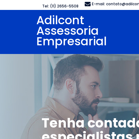
E-mail:
contato@adilcon
Tel: (11) 2656-5508
Adilcont
Assessoria
Empresarial
Tenha contad
especialistas 