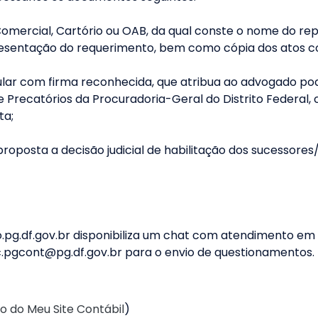
 Comercial, Cartório ou OAB, da qual conste o nome do re
sentação do requerimento, bem como cópia dos atos const
ular com firma reconhecida, que atribua ao advogado po
Precatórios da Procuradoria-Geral do Distrito Federal,
sta;
oposta a decisão judicial de habilitação dos sucessores
.pg.df.gov.br disponibiliza um chat com atendimento em 
.pgcont@pg.df.gov.br
para o envio de questionamentos.
o do Meu Site Contábil
)