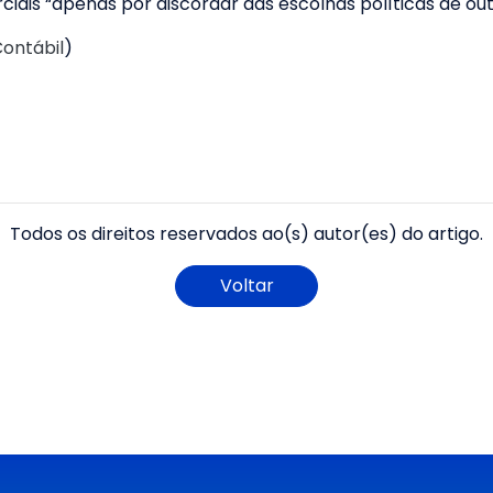
iais “apenas por discordar das escolhas políticas de out
Contábil
)
Todos os direitos reservados ao(s) autor(es) do artigo.
Voltar