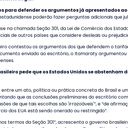
tos para defender os argumentos já apresentados ao
estadunidense poderão fazer perguntas adicionais que ju
se na chamada Seção 301, da Lei de Comércio dos Estado
ais de outros países que considere desleais ou prejudici
sileiro contestou os argumentos dos que defendem o tarifa
umento enviado ao escritório, o Itamaraty argumentou q
enses.
asileiro pede que os Estados Unidos se abstenham d
entre um ato, política ou prática concreta do Brasil e u
pontando que as conclusões preliminares do escritório co
sões de que tais escolhas são 'irrazoáveis'”, e “de afir
io dos EUA está sendo onerado ou restringido”.
o nos termos da Seção 301”, acrescenta o governo brasilei