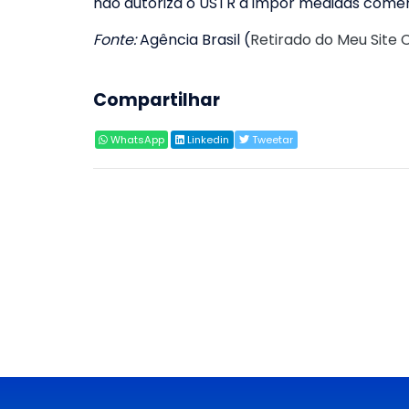
não autoriza o USTR a impor medidas comerc
Fonte:
Agência Brasil (
Retirado do Meu Site 
Compartilhar
WhatsApp
Linkedin
Tweetar