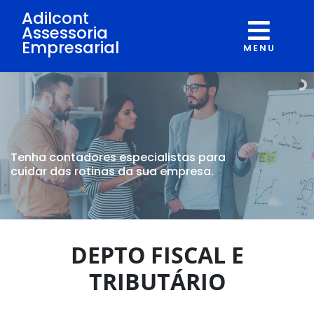
Adilcont
Assessoria
Empresarial
MENU
Tenha contadores
especialistas para
cuidar
das rotinas da sua empresa.
DEPTO FISCAL E
TRIBUTÁRIO